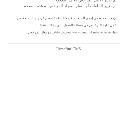
تم تغيير الآيبي المرخص له هذا الموقع
تم تغيير الملفات أو مسار المجلد المرخص له هذه النسخة
إن كانت هذه هي إحدى الحالات، فيمكنك إعادة إصدار ترخيص النسخة من
خلال إدارة الترخيص في منطقة العميل لدى Dimofinf @
www.dimofinf.net/clientarea.php
لتحديث بيانات موقعك المرخص.
Powered by
Dimofinf CMS
v5.0.0
©
Copyright
Dimensions Of Information.